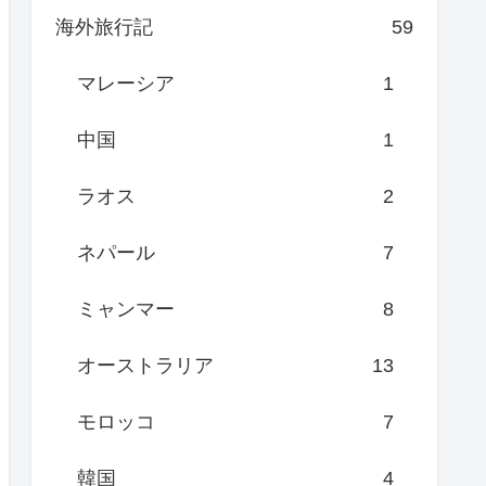
海外旅行記
59
マレーシア
1
中国
1
ラオス
2
ネパール
7
ミャンマー
8
オーストラリア
13
モロッコ
7
韓国
4