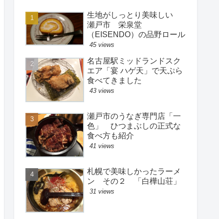
生地がしっとり美味しい
瀬戸市 栄泉堂
（EISENDO）の品野ロール
45 views
名古屋駅ミッドランドスク
エア「宴 ハゲ天」で天ぷら
食べてきました
43 views
瀬戸市のうなぎ専門店「一
色」 ひつまぶしの正式な
食べ方も紹介
41 views
札幌で美味しかったラーメ
ン その２ 「白樺山荘」
31 views