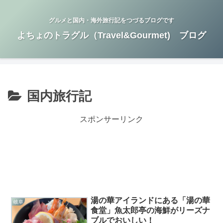
グルメと国内・海外旅行記をつづるブログです
よちょのトラグル（Travel&Gourmet) ブログ
国内旅行記
スポンサーリンク
湯の華アイランドにある「湯の華
岐阜
食堂」魚太郎亭の海鮮がリーズナ
ブルでおいしい！