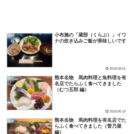
小布施の「蔵部（くらぶ）」イワ
長野
ナの炊き込みご飯が美味しいです
2018.08.01
熊本名物 馬肉料理と魚料理を有
熊本
名店でたらふく食べてきました
（むつ五郎 編）
2018.06.10
熊本名物 馬肉料理を有名店でた
熊本
らふく食べてきました（菅乃屋
編）