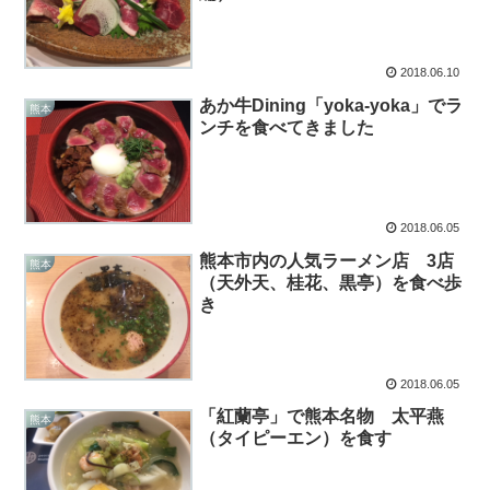
2018.06.10
あか牛Dining「yoka-yoka」でラ
熊本
ンチを食べてきました
2018.06.05
熊本市内の人気ラーメン店 3店
熊本
（天外天、桂花、黒亭）を食べ歩
き
2018.06.05
「紅蘭亭」で熊本名物 太平燕
熊本
（タイピーエン）を食す