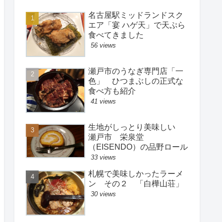
名古屋駅ミッドランドスク
エア「宴 ハゲ天」で天ぷら
食べてきました
56 views
瀬戸市のうなぎ専門店「一
色」 ひつまぶしの正式な
食べ方も紹介
41 views
生地がしっとり美味しい
瀬戸市 栄泉堂
（EISENDO）の品野ロール
33 views
札幌で美味しかったラーメ
ン その２ 「白樺山荘」
30 views