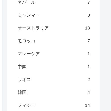
ネパール
7
ミャンマー
8
オーストラリア
13
モロッコ
7
マレーシア
1
中国
1
ラオス
2
韓国
4
フィジー
14