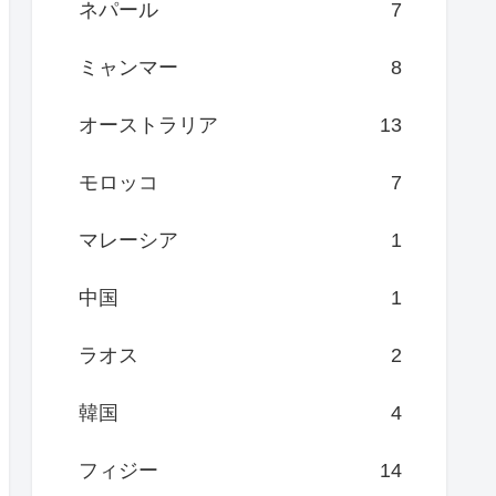
ネパール
7
ミャンマー
8
オーストラリア
13
モロッコ
7
マレーシア
1
中国
1
ラオス
2
韓国
4
フィジー
14