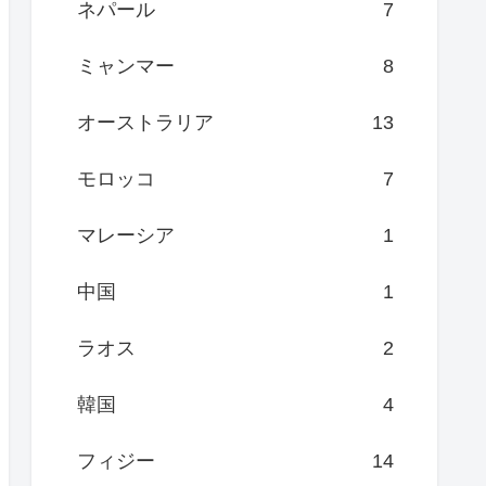
ネパール
7
ミャンマー
8
オーストラリア
13
モロッコ
7
マレーシア
1
中国
1
ラオス
2
韓国
4
フィジー
14