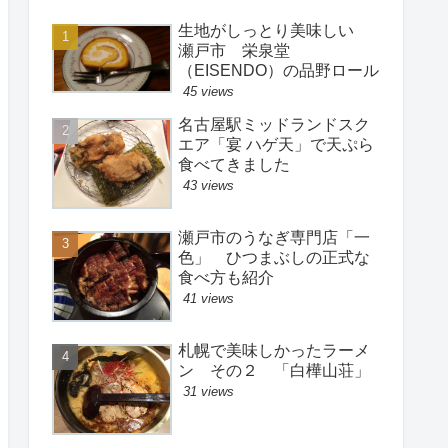
生地がしっとり美味しい
瀬戸市 栄泉堂
（EISENDO）の品野ロール
45 views
名古屋駅ミッドランドスク
エア「宴 ハゲ天」で天ぷら
食べてきました
43 views
瀬戸市のうなぎ専門店「一
色」 ひつまぶしの正式な
食べ方も紹介
41 views
札幌で美味しかったラーメ
ン その２ 「白樺山荘」
31 views