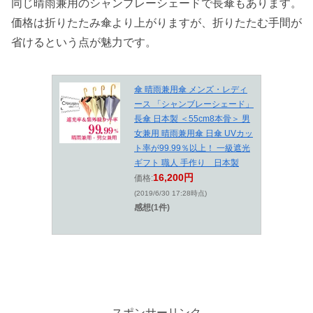
同じ晴雨兼用のシャンブレーシェードで長傘もあります。
価格は折りたたみ傘より上がりますが、折りたたむ手間が
省けるという点が魅力です。
傘 晴雨兼用傘 メンズ・レディ
ース 「シャンブレーシェード」
長傘 日本製 ＜55cm8本骨＞ 男
女兼用 晴雨兼用傘 日傘 UVカッ
ト率が99.99％以上！ 一級遮光
ギフト 職人 手作り 日本製
16,200円
価格:
(2019/6/30 17:28時点)
感想(1件)
スポンサーリンク