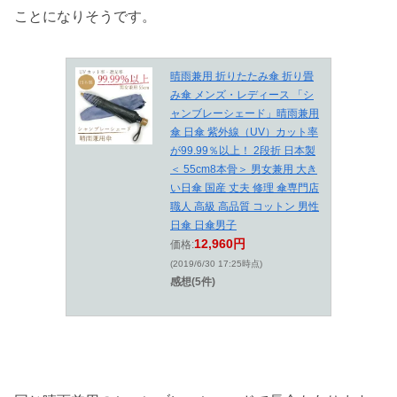
ことになりそうです。
晴雨兼用 折りたたみ傘 折り畳
み傘 メンズ・レディース 「シ
ャンブレーシェード」晴雨兼用
傘 日傘 紫外線（UV）カット率
が99.99％以上！ 2段折 日本製
＜ 55cm8本骨＞ 男女兼用 大き
い日傘 国産 丈夫 修理 傘専門店
職人 高級 高品質 コットン 男性
日傘 日傘男子
12,960円
価格:
(2019/6/30 17:25時点)
感想(5件)