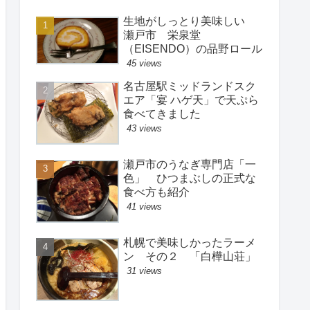
生地がしっとり美味しい
瀬戸市 栄泉堂
（EISENDO）の品野ロール
45 views
名古屋駅ミッドランドスク
エア「宴 ハゲ天」で天ぷら
食べてきました
43 views
瀬戸市のうなぎ専門店「一
色」 ひつまぶしの正式な
食べ方も紹介
41 views
札幌で美味しかったラーメ
ン その２ 「白樺山荘」
31 views