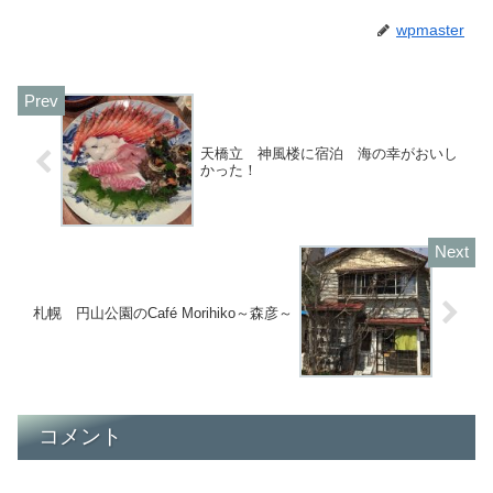
wpmaster
天橋立 神風楼に宿泊 海の幸がおいし
かった！
札幌 円山公園のCafé Morihiko～森彦～
コメント