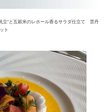
産帆立”と五穀米のレホール香るサラダ仕立て 雲丹
ット