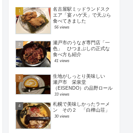
名古屋駅ミッドランドスク
エア「宴 ハゲ天」で天ぷら
食べてきました
56 views
瀬戸市のうなぎ専門店「一
色」 ひつまぶしの正式な
食べ方も紹介
41 views
生地がしっとり美味しい
瀬戸市 栄泉堂
（EISENDO）の品野ロール
33 views
札幌で美味しかったラーメ
ン その２ 「白樺山荘」
30 views